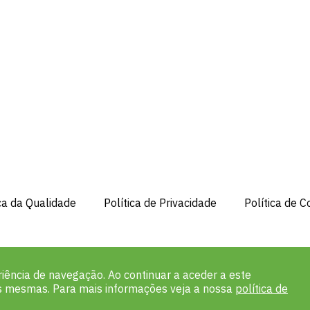
ica da Qualidade
Política de Privacidade
Política de C
iência de navegação. Ao continuar a aceder a este
as mesmas. Para mais informações veja a nossa
política de
6 Geotest. Todos os direitos reservados.
Designed and developed by Deadinbei