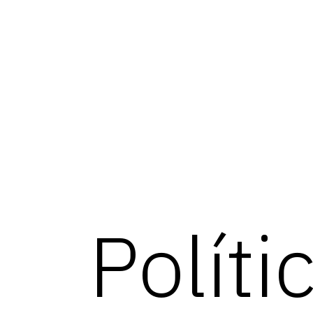
Políti
Geotest