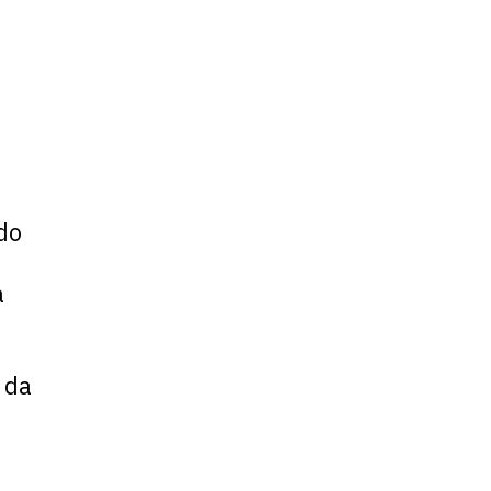
do
a
 da