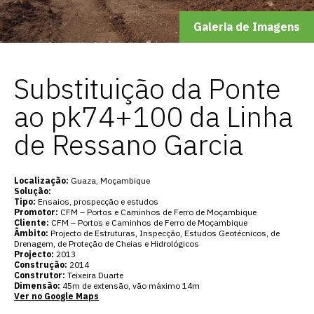
Galeria de Imagens
Substituição da Ponte
ao pk74+100 da Linha
de Ressano Garcia
Localização:
Guaza, Moçambique
Solução:
Tipo:
Ensaios, prospecção e estudos
Promotor:
CFM – Portos e Caminhos de Ferro de Moçambique
Cliente:
CFM – Portos e Caminhos de Ferro de Moçambique
Âmbito:
Projecto de Estruturas, Inspecção, Estudos Geotécnicos, de
Drenagem, de Proteção de Cheias e Hidrológicos
Projecto:
2013
Construção:
2014
Construtor:
Teixeira Duarte
Dimensão:
45m de extensão, vão máximo 14m
Ver no Google Maps