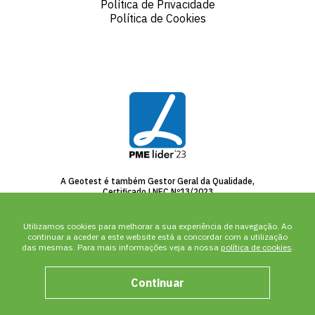
Política de Privacidade
Política de Cookies
A Geotest é também Gestor Geral da Qualidade,
Certificado LNEC Nº13/2023
Utilizamos cookies para melhorar a sua experiência de navegação. Ao
continuar a aceder a este website está a concordar com a utilização
das mesmas. Para mais informações veja a nossa
política de cookies
.
Continuar
©2026 Geotest. Todos os direitos reservados.
Designed and developed by Deadinbeirute™