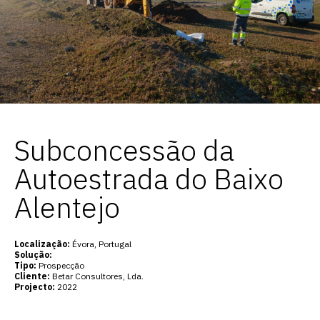
Subconcessão da
Autoestrada do Baixo
Alentejo
Localização:
Évora, Portugal
Solução:
Tipo:
Prospecção
Cliente:
Betar Consultores, Lda.
Projecto:
2022