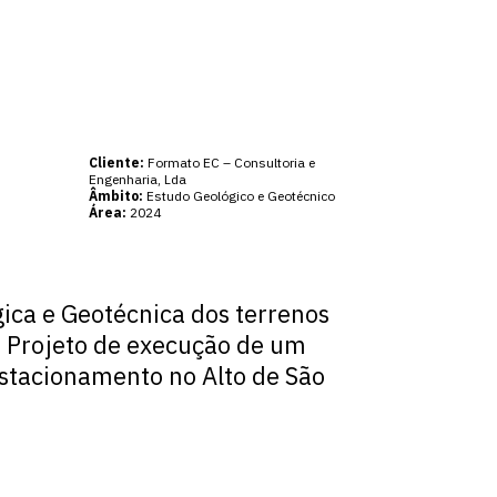
Cliente:
Formato EC – Consultoria e
Engenharia, Lda
Âmbito:
Estudo Geológico e Geotécnico
Área:
2024
ica e Geotécnica dos terrenos
o Projeto de execução de um
stacionamento no Alto de São