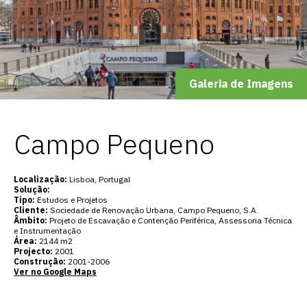
Galeria de Imagens
Campo Pequeno
Localização:
Lisboa, Portugal
Solução:
Tipo:
Estudos e Projetos
Cliente:
Sociedade de Renovação Urbana, Campo Pequeno, S.A.
Âmbito:
Projeto de Escavação e Contenção Periférica, Assessoria Técnica
e Instrumentação
Área:
2144 m2
Projecto:
2001
Construção:
2001-2006
Ver no Google Maps